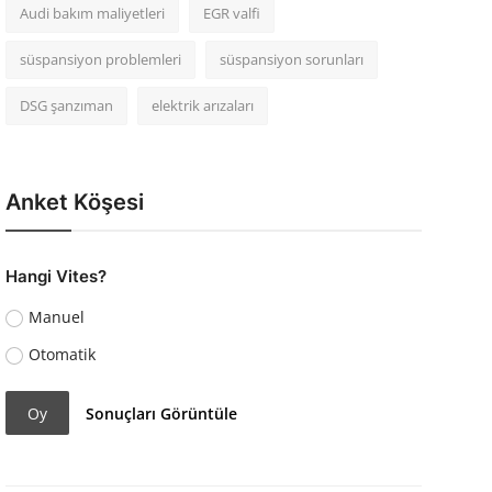
Audi bakım maliyetleri
EGR valfi
süspansiyon problemleri
süspansiyon sorunları
DSG şanzıman
elektrik arızaları
Anket Köşesi
Hangi Vites?
Manuel
Otomatik
Oy
Sonuçları Görüntüle