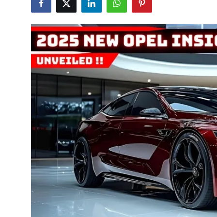
İkinci El & Alım-Satım
Bakım & Arıza Çözümleri
Elektrikli & Hibrit
Kiralama & Filo
Sürüş & Güvenlik
Lastik & Jant
Yağlar & Sıvılar
LPG & Yakıt
Elektrik & Akü
Klima & Konfor