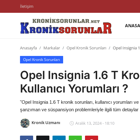
İletişim
ANASA
Anasayfa
Anasayfa
Markalar
Opel Kronik Sorunları
Opel Insignia 1
Markalar
Opel Kronik Sorunları
İletişim
Opel Insignia 1.6 T Kro
Trafik & Cezalar
Kullanıcı Yorumları ?
Sigorta & Kasko
"Opel Insignia 1.6 T kronik sorunları, kullanıcı yorumları ve
Vergi & ÖTV & MTV
şanzıman ve süspansiyon problemleriyle ilgili tüm detaylar
Muayene & Ruhsat
Kronik Uzmanı
Aralık 13, 2024 - 18:10
Sorgulamalar