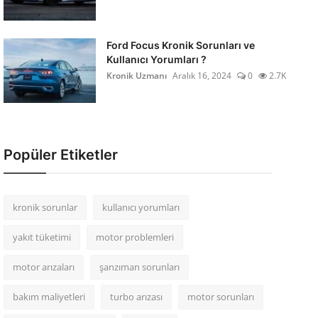
Ford Focus Kronik Sorunları ve
Kullanıcı Yorumları ?
Kronik Uzmanı
Aralık 16, 2024
0
2.7K
Popüler Etiketler
kronik sorunlar
kullanıcı yorumları
yakıt tüketimi
motor problemleri
motor arızaları
şanzıman sorunları
bakım maliyetleri
turbo arızası
motor sorunları