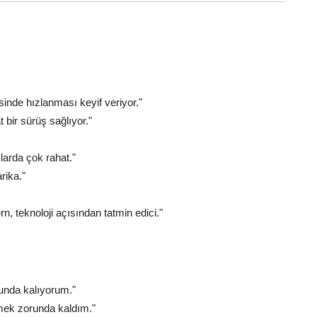
sinde hızlanması keyif veriyor."
 bir sürüş sağlıyor."
larda çok rahat."
rika."
rn, teknoloji açısından tatmin edici."
runda kalıyorum."
mek zorunda kaldım."