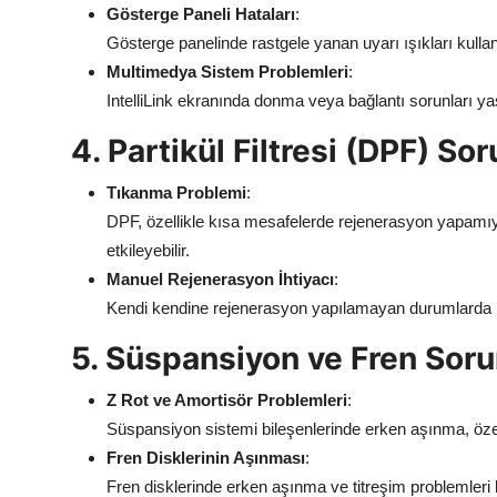
Gösterge Paneli Hataları
:
Gösterge panelinde rastgele yanan uyarı ışıkları kullanı
Multimedya Sistem Problemleri
:
IntelliLink ekranında donma veya bağlantı sorunları yaş
4. Partikül Filtresi (DPF) Sor
Tıkanma Problemi
:
DPF, özellikle kısa mesafelerde rejenerasyon yapamı
etkileyebilir.
Manuel Rejenerasyon İhtiyacı
:
Kendi kendine rejenerasyon yapılamayan durumlarda m
5. Süspansiyon ve Fren Soru
Z Rot ve Amortisör Problemleri
:
Süspansiyon sistemi bileşenlerinde erken aşınma, özell
Fren Disklerinin Aşınması
:
Fren disklerinde erken aşınma ve titreşim problemleri bil