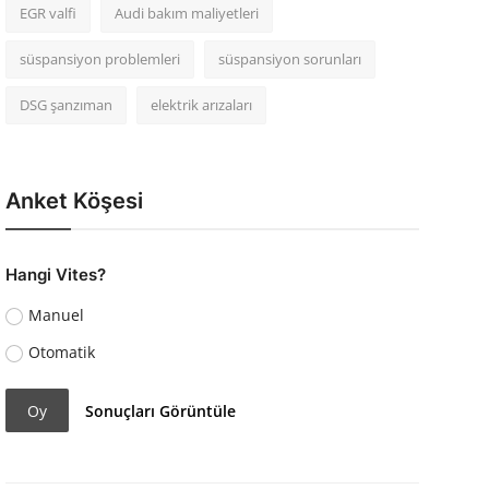
EGR valfi
Audi bakım maliyetleri
süspansiyon problemleri
süspansiyon sorunları
DSG şanzıman
elektrik arızaları
Anket Köşesi
Hangi Vites?
Manuel
Otomatik
Oy
Sonuçları Görüntüle