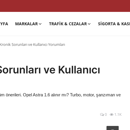
YFA
MARKALAR
TRAFIK & CEZALAR
SIGORTA & KAS
Kronik Sorunları ve Kullanıcı Yorumları
orunları ve Kullanıcı
üm önerileri. Opel Astra 1.6 alınır mı? Turbo, motor, şanzıman ve
0
1.1K