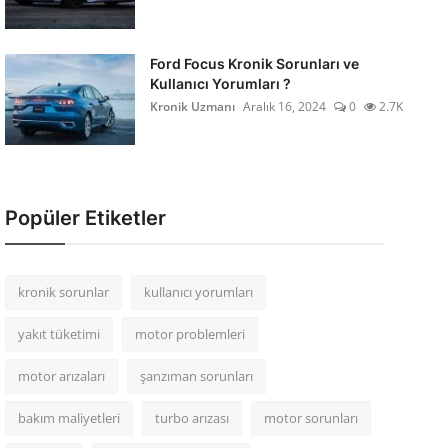
Ford Focus Kronik Sorunları ve
Kullanıcı Yorumları ?
Kronik Uzmanı
Aralık 16, 2024
0
2.7K
Popüler Etiketler
kronik sorunlar
kullanıcı yorumları
yakıt tüketimi
motor problemleri
motor arızaları
şanzıman sorunları
bakım maliyetleri
turbo arızası
motor sorunları