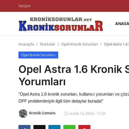
İletişim
ANASA
Anasayfa
Anasayfa
Markalar
Opel Kronik Sorunları
Opel Astra 1.6 
Markalar
Opel Kronik Sorunları
İletişim
Opel Astra 1.6 Kronik S
Trafik & Cezalar
Yorumları
Sigorta & Kasko
"Opel Astra 1.6 kronik sorunları, kullanıcı yorumları ve çöz
Vergi & ÖTV & MTV
DPF problemleriyle ilgili tüm detaylar burada!"
Muayene & Ruhsat
Kronik Uzmanı
Aralık 13, 2024 - 17:26
Sorgulamalar