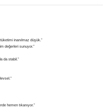
tüketimi inanılmaz düşük."
im değerleri sunuyor."
 da stabil."
levsel."
lerde hemen tıkanıyor."