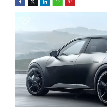
İkinci El & Alım-Satım
Bakım & Arıza Çözümleri
Elektrikli & Hibrit
Kiralama & Filo
Sürüş & Güvenlik
Lastik & Jant
Yağlar & Sıvılar
LPG & Yakıt
Elektrik & Akü
Klima & Konfor