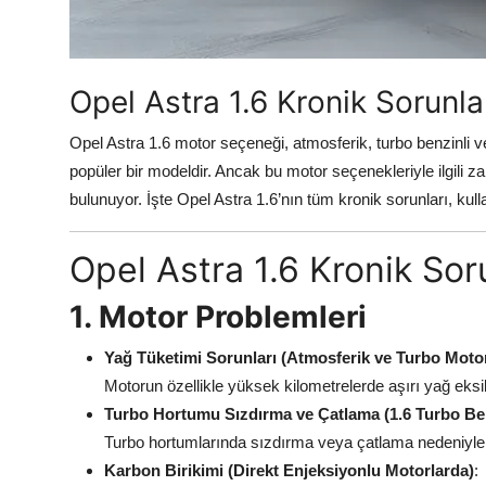
Aydınlatma & Görüş
Şanzıman & Aktarma
Opel Astra 1.6 Kronik Sorunlar
Dizel Sistemler
Opel Astra 1.6 motor seçeneği, atmosferik, turbo benzinli ve
Multimedya & Elektronik
popüler bir modeldir. Ancak bu motor seçenekleriyle ilgili zam
bulunuyor. İşte Opel Astra 1.6’nın tüm kronik sorunları, kul
Opel Astra 1.6 Kronik Sor
1. Motor Problemleri
Yağ Tüketimi Sorunları (Atmosferik ve Turbo Moto
Motorun özellikle yüksek kilometrelerde aşırı yağ eksiltt
Turbo Hortumu Sızdırma ve Çatlama (1.6 Turbo Ben
Turbo hortumlarında sızdırma veya çatlama nedeniyle 
Karbon Birikimi (Direkt Enjeksiyonlu Motorlarda)
: