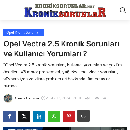
Opel Kronik Sorunları
Anasayfa
Opel Vectra 2.5 Kronik Sorunları
Markalar
ve Kullanıcı Yorumları ?
İletişim
"Opel Vectra 2.5 kronik sorunları, kullanıcı yorumları ve çözüm
önerileri. V6 motor problemleri, yağ eksiltme, zincir sorunları,
Trafik & Cezalar
süspansiyon ve klima problemleri hakkında tüm detaylar
burada!"
Sigorta & Kasko
Kronik Uzmanı
Aralık 13, 2024 - 20:10
0
164
Vergi & ÖTV & MTV
Muayene & Ruhsat
Sorgulamalar