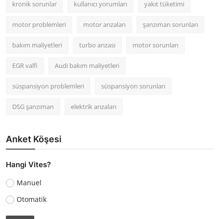
kronik sorunlar
kullanıcı yorumları
yakıt tüketimi
motor problemleri
motor arızaları
şanzıman sorunları
bakım maliyetleri
turbo arızası
motor sorunları
EGR valfi
Audi bakım maliyetleri
süspansiyon problemleri
süspansiyon sorunları
DSG şanzıman
elektrik arızaları
Anket Köşesi
Hangi Vites?
Manuel
Otomatik