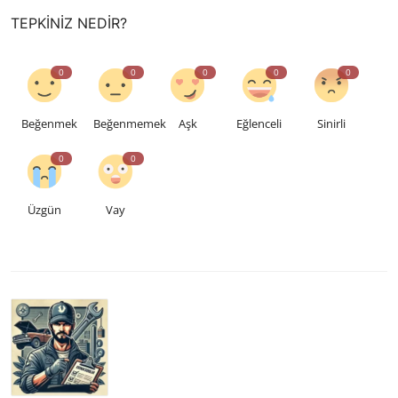
TEPKINIZ NEDIR?
0
0
0
0
0
Beğenmek
Beğenmemek
Aşk
Eğlenceli
Sinirli
0
0
Üzgün
Vay