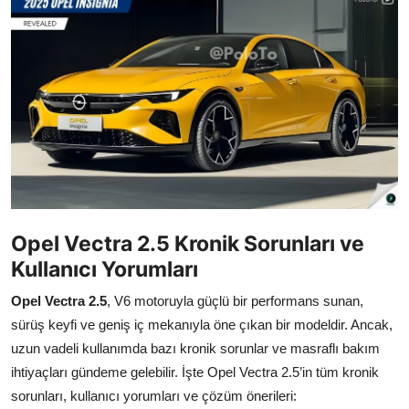
İkinci El & Alım-Satım
Bakım & Arıza Çözümleri
Elektrikli & Hibrit
Kiralama & Filo
Sürüş & Güvenlik
Lastik & Jant
Opel Vectra 2.5 Kronik Sorunları ve
Kullanıcı Yorumları
Yağlar & Sıvılar
Opel Vectra 2.5
, V6 motoruyla güçlü bir performans sunan,
LPG & Yakıt
sürüş keyfi ve geniş iç mekanıyla öne çıkan bir modeldir. Ancak,
uzun vadeli kullanımda bazı kronik sorunlar ve masraflı bakım
Elektrik & Akü
ihtiyaçları gündeme gelebilir. İşte Opel Vectra 2.5’in tüm kronik
Klima & Konfor
sorunları, kullanıcı yorumları ve çözüm önerileri: