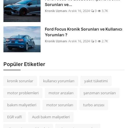
Sorunları ve...
Kronik Uzmanı
Aralık 16, 2024
0
3.7K
Ford Focus Kronik Sorunları ve Kullanıcı
Yorumları ?
Kronik Uzmanı
Aralık 16, 2024
0
2.7K
Popüler Etiketler
kronik sorunlar
kullanıcı yorumları
yakıt tüketimi
motor problemleri
motor arızaları
şanzıman sorunları
bakım maliyetleri
motor sorunları
turbo arızası
EGR valfi
Audi bakım maliyetleri