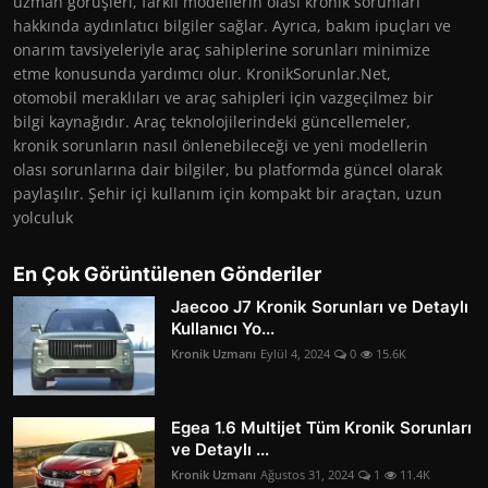
uzman görüşleri, farklı modellerin olası kronik sorunları
hakkında aydınlatıcı bilgiler sağlar. Ayrıca, bakım ipuçları ve
onarım tavsiyeleriyle araç sahiplerine sorunları minimize
etme konusunda yardımcı olur. KronikSorunlar.Net,
otomobil meraklıları ve araç sahipleri için vazgeçilmez bir
bilgi kaynağıdır. Araç teknolojilerindeki güncellemeler,
kronik sorunların nasıl önlenebileceği ve yeni modellerin
olası sorunlarına dair bilgiler, bu platformda güncel olarak
paylaşılır. Şehir içi kullanım için kompakt bir araçtan, uzun
yolculuk
En Çok Görüntülenen Gönderiler
Jaecoo J7 Kronik Sorunları ve Detaylı
Kullanıcı Yo...
Kronik Uzmanı
Eylül 4, 2024
0
15.6K
Egea 1.6 Multijet Tüm Kronik Sorunları
ve Detaylı ...
Kronik Uzmanı
Ağustos 31, 2024
1
11.4K