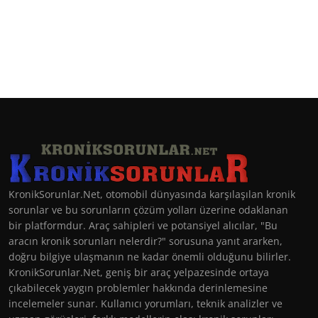
KronikSorunlar.Net, otomobil dünyasında karşılaşılan kronik
sorunlar ve bu sorunların çözüm yolları üzerine odaklanan
bir platformdur. Araç sahipleri ve potansiyel alıcılar, "Bu
aracın kronik sorunları nelerdir?" sorusuna yanıt ararken,
doğru bilgiye ulaşmanın ne kadar önemli olduğunu bilirler.
KronikSorunlar.Net, geniş bir araç yelpazesinde ortaya
çıkabilecek yaygın problemler hakkında derinlemesine
incelemeler sunar. Kullanıcı yorumları, teknik analizler ve