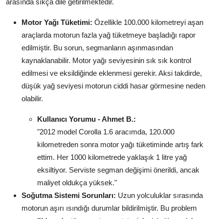
arasında sıkça dile getirilmektedir.
Aydınlatma & Görüş
Motor Yağı Tüketimi:
Özellikle 100.000 kilometreyi aşan
Şanzıman & Aktarma
araçlarda motorun fazla yağ tüketmeye başladığı rapor
edilmiştir. Bu sorun, segmanların aşınmasından
Dizel Sistemler
kaynaklanabilir. Motor yağı seviyesinin sık sık kontrol
edilmesi ve eksildiğinde eklenmesi gerekir. Aksi takdirde,
Multimedya & Elektronik
düşük yağ seviyesi motorun ciddi hasar görmesine neden
olabilir.
Kullanıcı Yorumu - Ahmet B.:
"2012 model Corolla 1.6 aracımda, 120.000
kilometreden sonra motor yağı tüketiminde artış fark
ettim. Her 1000 kilometrede yaklaşık 1 litre yağ
eksiltiyor. Serviste segman değişimi önerildi, ancak
maliyet oldukça yüksek."
Soğutma Sistemi Sorunları:
Uzun yolculuklar sırasında
motorun aşırı ısındığı durumlar bildirilmiştir. Bu problem