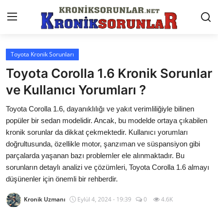
Toyota Kronik Sorunları
Anasayfa
Toyota Corolla 1.6 Kronik Sorunlar
Markalar
ve Kullanıcı Yorumları ?
İletişim
Toyota Corolla 1.6, dayanıklılığı ve yakıt verimliliğiyle bilinen
popüler bir sedan modelidir. Ancak, bu modelde ortaya çıkabilen
Trafik & Cezalar
kronik sorunlar da dikkat çekmektedir. Kullanıcı yorumları
doğrultusunda, özellikle motor, şanzıman ve süspansiyon gibi
Sigorta & Kasko
parçalarda yaşanan bazı problemler ele alınmaktadır. Bu
sorunların detaylı analizi ve çözümleri, Toyota Corolla 1.6 almayı
Vergi & ÖTV & MTV
düşünenler için önemli bir rehberdir.
Muayene & Ruhsat
Kronik Uzmanı
Eylül 4, 2024 - 19:39
0
4.6K
Sorgulamalar