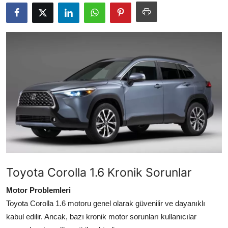
İkinci El & Alım-Satım
Bakım & Arıza Çözümleri
Elektrikli & Hibrit
Kiralama & Filo
Sürüş & Güvenlik
Lastik & Jant
Yağlar & Sıvılar
Toyota Corolla 1.6 Kronik Sorunlar
LPG & Yakıt
Motor Problemleri
Elektrik & Akü
Toyota Corolla 1.6 motoru genel olarak güvenilir ve dayanıklı
Klima & Konfor
kabul edilir. Ancak, bazı kronik motor sorunları kullanıcılar