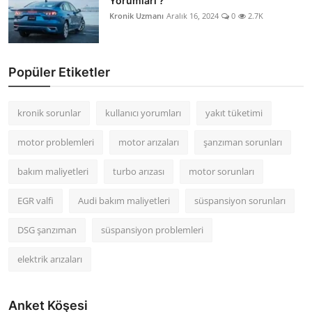
Yorumları ?
Kronik Uzmanı
Aralık 16, 2024
0
2.7K
Popüler Etiketler
kronik sorunlar
kullanıcı yorumları
yakıt tüketimi
motor problemleri
motor arızaları
şanzıman sorunları
bakım maliyetleri
turbo arızası
motor sorunları
EGR valfi
Audi bakım maliyetleri
süspansiyon sorunları
DSG şanzıman
süspansiyon problemleri
elektrik arızaları
Anket Köşesi