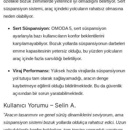
özellikle bozuk zeminlerde yeterince iyi olmadığını belirtiyor. Sert
süspansiyon sistemi, araç içindeki yolcuların rahatsız olmasına
neden olabiliyor.
Sert Süspansiyon:
OMODA 5, sert süspansiyon
ayarlarıyla bazı kullanıcıların konfor beklentilerini
karşılamayabiliyor. Bozuk yollarda süspansiyonun darbeleri
emme kapasitesinin yetersiz olduğu, bu yüzden yolcuların
araç içinde fazla sarsıldığı belirtiliyor.
Viraj Performansı:
Yüksek hızda virajlarda süspansiyonun
yol tutuşu tam olarak sağlayamadığı, aracın denge
kaybetmeye eğilimli olduğu bildirilmektedir. Bu da güvenlik
açısından bir sorun yaratabilmektedir.
Kullanıcı Yorumu – Selin A.
"Aracın tasarımını ve genel sürüş dinamiklerini seviyorum, ama
süspansiyon sistemi bozuk yollarda oldukça rahatsız edici. Uzun
yolculuklarda konfor beklerken, tam tersine yorgunluk yaratıyor.