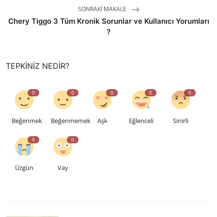
SONRAKI MAKALE
Chery Tiggo 3 Tüm Kronik Sorunlar ve Kullanıcı Yorumları
?
TEPKINIZ NEDIR?
0
0
0
0
0
Beğenmek
Beğenmemek
Aşk
Eğlenceli
Sinirli
0
0
Üzgün
Vay