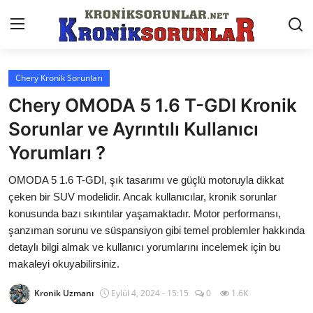
Chery Kronik Sorunları
Anasayfa
Chery OMODA 5 1.6 T-GDI Kronik
Markalar
Sorunlar ve Ayrıntılı Kullanıcı
Yorumları ?
İletişim
OMODA 5 1.6 T-GDI, şık tasarımı ve güçlü motoruyla dikkat
Trafik & Cezalar
çeken bir SUV modelidir. Ancak kullanıcılar, kronik sorunlar
Sigorta & Kasko
konusunda bazı sıkıntılar yaşamaktadır. Motor performansı,
şanzıman sorunu ve süspansiyon gibi temel problemler hakkında
Vergi & ÖTV & MTV
detaylı bilgi almak ve kullanıcı yorumlarını incelemek için bu
makaleyi okuyabilirsiniz.
Muayene & Ruhsat
Kronik Uzmanı
Eylül 4, 2024 - 15:15
0
1.6K
Sorgulamalar