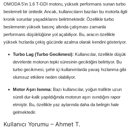
OMODA 5'in 1.6 T-GDI motoru, yüksek performans sunan turbo
Aydınlatma & Görüş
beslemeli bir ünitedir. Ancak, kullanıcıların bazıları bu motorla ilgili
kronik sorunlar yaşadıklarını belirtmektedir. Özellikle turbo
Şanzıman & Aktarma
beslemenin yüksek basınç altında çalışması zamanla
Dizel Sistemler
performans düşüklüğüne yol açabiliyor. Bu, aracın özellikle
yüksek hızlarda çekiş gücünde azalma olarak kendini gösteriyor.
Multimedya & Elektronik
Turbo Lag (Turbo Gecikmesi):
Kullanıcılar, özellikle düşük
devirlerde motorun tepki süresinin geciktiğini belirtiyor. Bu
turbo gecikmesi, şehir içi kullanımlarda yavaş hızlanma gibi
olumsuz etkilere neden olabiliyor.
Motor Aşırı Isınma:
Bazı kullanıcılar, yoğun trafikte uzun
süreli dur-kalk yapıldığında motorun aşırı ısındığını rapor
etmiştir. Bu, özellikle yaz aylarında daha da belirgin hale
gelmektedir.
Kullanıcı Yorumu – Ahmet T.